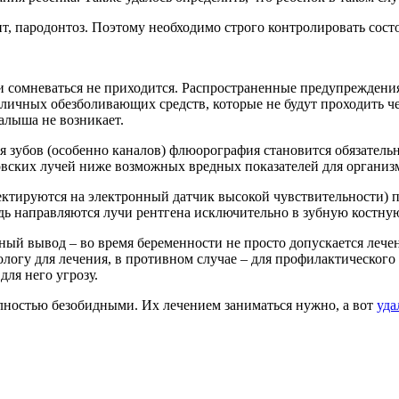
ит, пародонтоз. Поэтому необходимо строго контролировать сост
и сомневаться не приходится. Распространенные предупреждени
ичных обезболивающих средств, которые не будут проходить че
алыша не возникает.
я зубов (особенно каналов) флюорография становится обязательн
овских лучей ниже возможных вредных показателей для организма
ектируются на электронный датчик высокой чувствительности) 
едь направляются лучи рентгена исключительно в зубную костную
й вывод – во время беременности не просто допускается лечен
тологу для лечения, в противном случае – для профилактическог
для него угрозу.
олностью безобидными. Их лечением заниматься нужно, а вот
уда