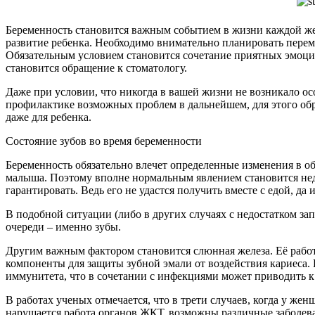
Беременность становится важным событием в жизни каждой женщ
развитие ребенка. Необходимо внимательно планировать пере
Обязательным условием становится сочетание приятных эмоци
становится обращение к стоматологу.
Даже при условии, что никогда в вашей жизни не возникало ос
профилактике возможных проблем в дальнейшем, для этого обр
даже для ребенка.
Состояние зубов во время беременности
Беременность обязательно влечет определенные изменения в о
малыша. Поэтому вполне нормальным явлением становится недо
гарантировать. Ведь его не удастся получить вместе с едой, да
В подобной ситуации (либо в других случаях с недостатком за
очереди – именно зубы.
Другим важным фактором становится слюнная железа. Её работа
компоненты для защиты зубной эмали от воздействия кариеса.
иммунитета, что в сочетании с инфекциями может приводить к 
В работах ученых отмечается, что в трети случаев, когда у 
нарушается работа органов ЖКТ, возможны различные заболеван