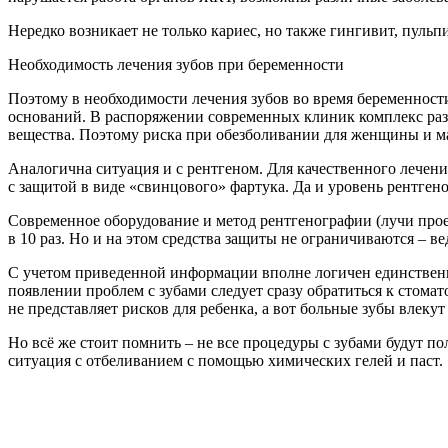
Нередко возникает не только кариес, но также гингивит, пульп
Необходимость лечения зубов при беременности
Поэтому в необходимости лечения зубов во время беременност
оснований. В распоряжении современных клиник комплекс разл
вещества. Поэтому риска при обезболивании для женщины и м
Аналогична ситуация и с рентгеном. Для качественного лечени
с защитой в виде «свинцового» фартука. Да и уровень рентген
Современное оборудование и метод рентгенографии (лучи про
в 10 раз. Но и на этом средства защиты не ограничиваются – в
С учетом приведенной информации вполне логичен единственны
появлении проблем с зубами следует сразу обратиться к стома
не представляет рисков для ребенка, а вот больные зубы влекут 
Но всё же стоит помнить – не все процедуры с зубами будут п
ситуация с отбеливанием с помощью химических гелей и паст.