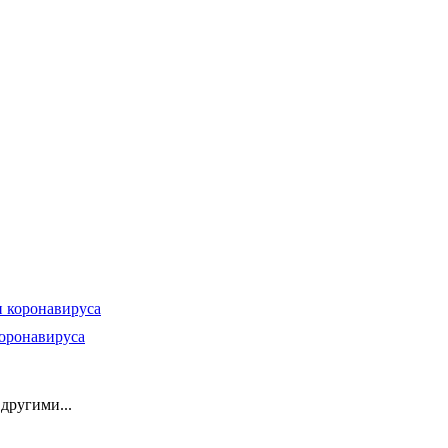
оронавируса
другими...