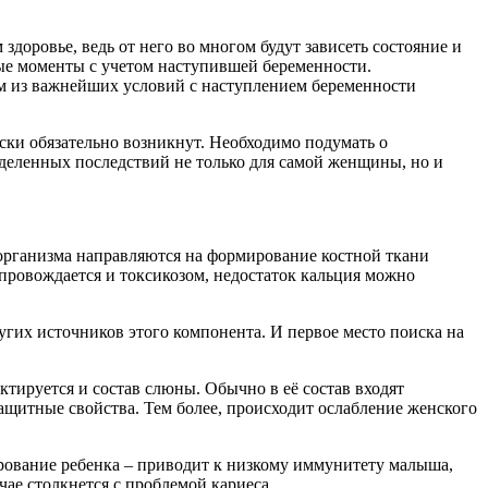
доровье, ведь от него во многом будут зависеть состояние и
ые моменты с учетом наступившей беременности.
м из важнейших условий с наступлением беременности
ски обязательно возникнут. Необходимо подумать о
еделенных последствий не только для самой женщины, но и
 организма направляются на формирование костной ткани
провождается и токсикозом, недостаток кальция можно
ругих источников этого компонента. И первое место поиска на
тируется и состав слюны. Обычно в её состав входят
ащитные свойства. Тем более, происходит ослабление женского
ирование ребенка – приводит к низкому иммунитету малыша,
чае столкнется с проблемой кариеса.