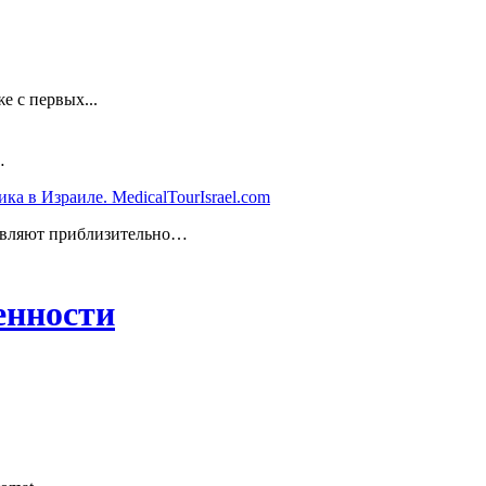
е с первых...
…
а в Израиле. MedicalTourIsrael.com
тавляют приблизительно…
енности