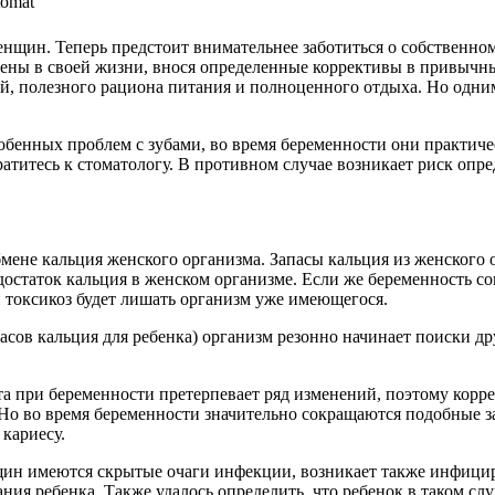
ин. Теперь предстоит внимательнее заботиться о собственном з
мены в своей жизни, внося определенные коррективы в привычн
й, полезного рациона питания и полноценного отдыха. Но одни
обенных проблем с зубами, во время беременности они практиче
атитесь к стоматологу. В противном случае возникает риск опр
бмене кальция женского организма. Запасы кальция из женского
статок кальция в женском организме. Если же беременность со
 и токсикоз будет лишать организм уже имеющегося.
пасов кальция для ребенка) организм резонно начинает поиски д
 при беременности претерпевает ряд изменений, поэтому коррек
 Но во время беременности значительно сокращаются подобные з
кариесу.
женщин имеются скрытые очаги инфекции, возникает также инфиц
ия ребенка. Также удалось определить, что ребенок в таком слу